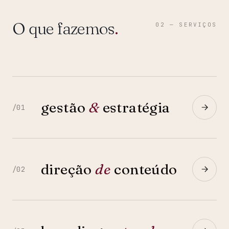
O que fazemos
.
02 — SERVIÇOS
gestão
&
estratégia
/01
direção
de
conteúdo
/02