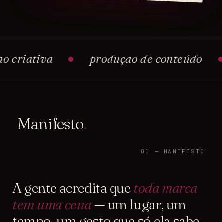
ativa
●
produção de conteúdo
●
soc
Manifesto
.
01 — MANIFESTO
A gente acredita que
toda marca
tem uma cena
— um lugar, um
tempo, um gesto que só ela sabe