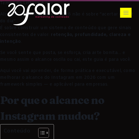
Alcance no Instagram em 2026 não é sobre “acertar o post
do dia”.
É sobre construir um sistema de conteúdo que gere sinais
consistentes de valor:
retenção, profundidade, clareza e
intenção
.
Se você sente que posta, se esforça, cria arte bonita… e
mesmo assim o alcance oscila ou cai, este guia é para você.
Aqui você vai aprender, de forma prática e executável, como
melhorar o alcance do Instagram em 2026 com um
framework simples — e aplicável para empresas.
Por que o alcance no
Instagram mudou?
Conteúdo