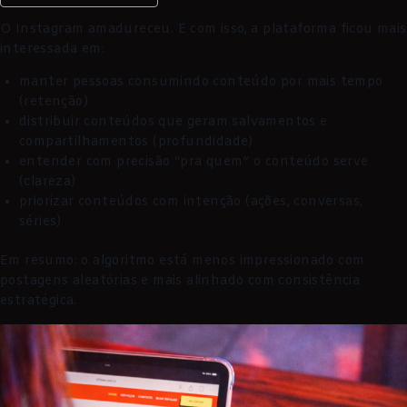
O Instagram amadureceu. E com isso, a plataforma ficou mais
interessada em:
manter pessoas consumindo conteúdo por mais tempo
(retenção)
distribuir conteúdos que geram salvamentos e
compartilhamentos (profundidade)
entender com precisão “pra quem” o conteúdo serve
(clareza)
priorizar conteúdos com intenção (ações, conversas,
séries)
Em resumo: o algoritmo está menos impressionado com
postagens aleatórias e mais alinhado com consistência
estratégica.