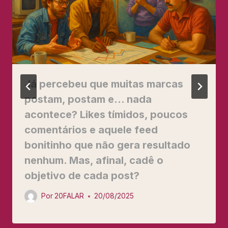
Já percebeu que muitas marcas
postam, postam e… nada
acontece? Likes tímidos, poucos
comentários e aquele feed
bonitinho que não gera resultado
nenhum. Mas, afinal, cadê o
objetivo de cada post?
Por
20FALAR
20/08/2025