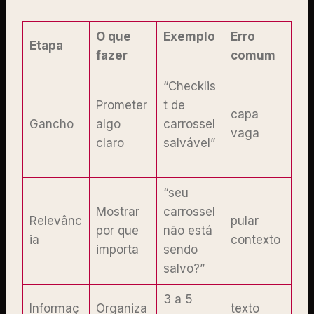
O que
Exemplo
Erro
Etapa
fazer
comum
“Checklis
Prometer
t de
capa
Gancho
algo
carrossel
vaga
claro
salvável”
“seu
Mostrar
carrossel
Relevânc
pular
por que
não está
ia
contexto
importa
sendo
salvo?”
3 a 5
Informaç
Organiza
texto