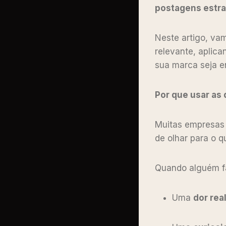
postagens estra
Neste artigo, va
relevante, aplic
sua marca seja e
Por que usar as
Muitas empresas
de olhar para o q
Quando alguém f
Uma
dor rea