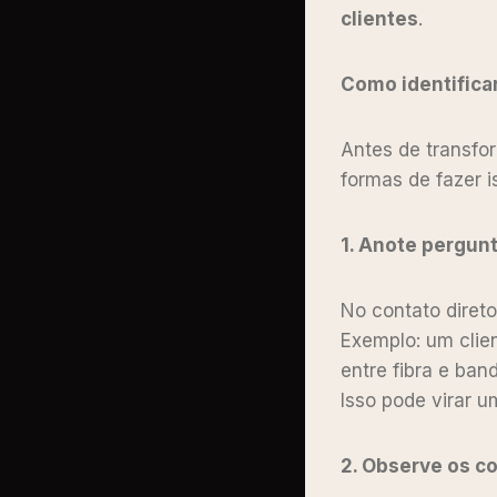
clientes
.
Como identificar
Antes de transfo
formas de fazer i
1. Anote pergun
No contato diret
Exemplo: um clien
entre fibra e ba
Isso pode virar 
2. Observe os c