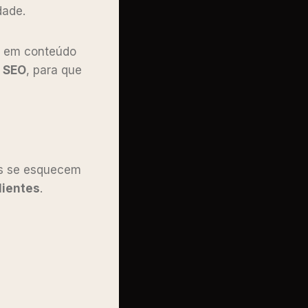
dade.
ia em conteúdo
e
SEO
, para que
as se esquecem
lientes
.