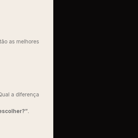
stão as melhores
Qual a diferença
 escolher?”
.