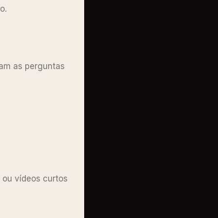
vo.
am as perguntas
 ou vídeos curtos