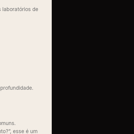
 laboratórios de
 profundidade.
comuns.
to?”, esse é um