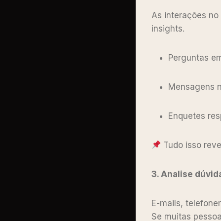
As interações no 
insights.
Perguntas e
Mensagens na
Enquetes res
Tudo isso reve
3. Analise dúvi
E-mails, telefon
Se muitas pessoa