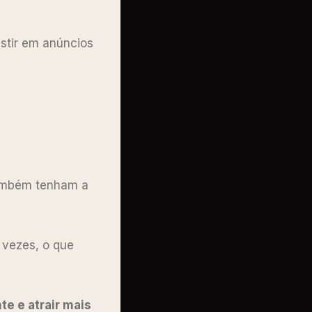
estir em anúncios
também tenham a
 vezes, o que
te e atrair mais