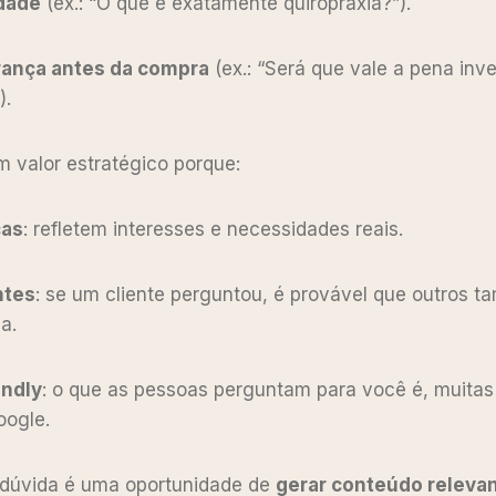
dade
(ex.: “O que é exatamente quiropraxia?”).
rança antes da compra
(ex.: “Será que vale a pena inv
).
m valor estratégico porque:
cas
: refletem interesses e necessidades reais.
ntes
: se um cliente perguntou, é provável que outros 
da.
endly
: o que as pessoas perguntam para você é, muitas
oogle.
 dúvida é uma oportunidade de
gerar conteúdo relevan