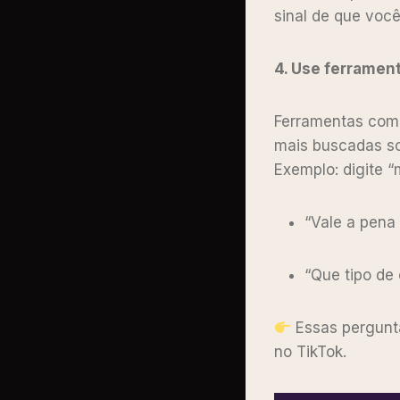
sinal de que voc
4. Use ferramen
Ferramentas co
mais buscadas s
Exemplo: digite 
“Vale a pena
“Que tipo de
Essas pergunta
no TikTok.