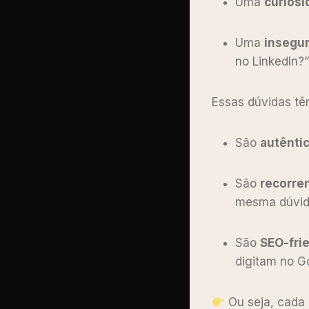
Uma
curiosi
Uma
insegu
no LinkedIn?”
Essas dúvidas tê
São
autênti
São
recorre
mesma dúvi
São
SEO-fri
digitam no G
Ou seja, cada