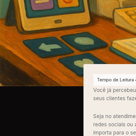
Você já percebeu
seus clientes fa
Seja no atendime
redes sociais ou
importa para o se