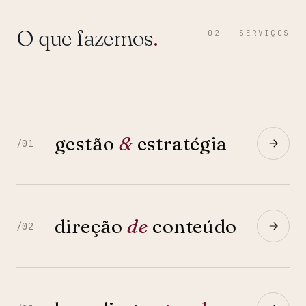
O que fazemos
.
02 — SERVIÇOS
gestão
&
estratégia
/01
direção
de
conteúdo
/02