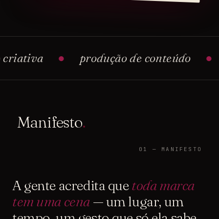
iva
●
produção de conteúdo
●
soci
Manifesto
.
01 — MANIFESTO
A gente acredita que
toda marca
tem uma cena
— um lugar, um
tempo, um gesto que só ela sabe