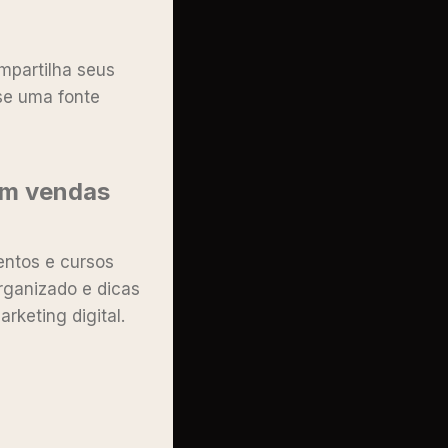
mpartilha seus
se uma fonte
em vendas
entos e cursos
organizado e dicas
rketing digital.