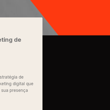
eting de
stratégia de
eting digital que
r sua presença