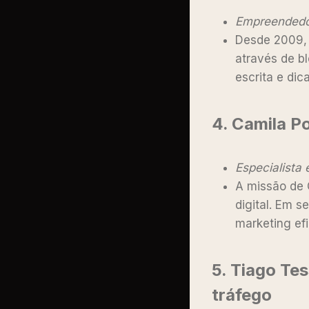
Empreendedor 
Desde 2009, 
através de bl
escrita e dic
4.
Camila P
Especialista 
A missão de 
digital. Em s
marketing ef
5.
Tiago Te
tráfego