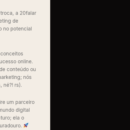
troca, a 20falar
eting de
 no potencial
 conceitos
ucesso online.
 de conteúdo ou
arketing; nós
 né?! rs).
re um parceiro
mundo digital
turo; ela o
duradouro.