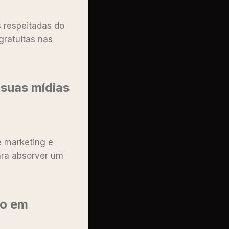
 respeitadas do
gratuitas nas
 suas mídias
e marketing e
para absorver um
co em