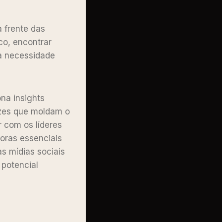
à frente das
co, encontrar
ma necessidade
na insights
azes que moldam o
r com os líderes
doras essenciais
as mídias sociais
 potencial