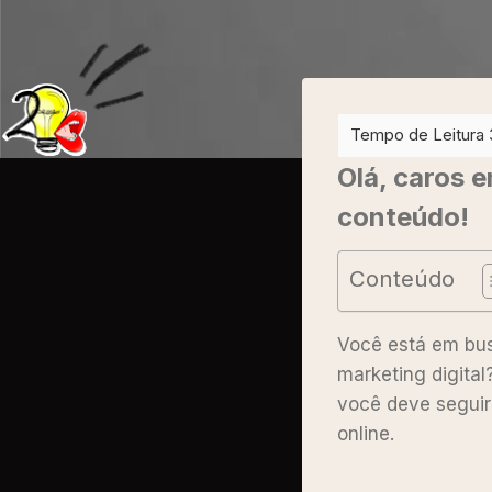
Olá, caros 
conteúdo!
Conteúdo
Você está em bus
marketing digital
você deve seguir
online.