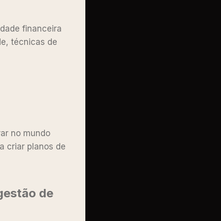
dade financeira
de, técnicas de
rar no mundo
a criar planos de
gestão de