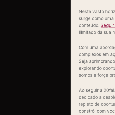
Neste vasto horiz
surge como uma b
conteúdo.
Seguir
ilimitado da sua 
Com uma abordage
complexos em açõ
Seja aprimorando
explorando oport
somos a força pro
Ao seguir a 20fa
dedicado a desbl
repleto de oportu
constrói com voc