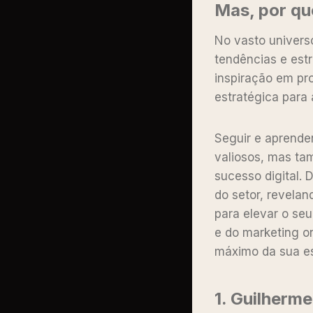
Mas, por qu
No vasto universo
tendências e estr
inspiração em pr
estratégica para
Seguir e aprende
valiosos, mas ta
sucesso digital. 
do setor, revela
para elevar o seu
e do marketing on
máximo da sua es
1.
Guilherme