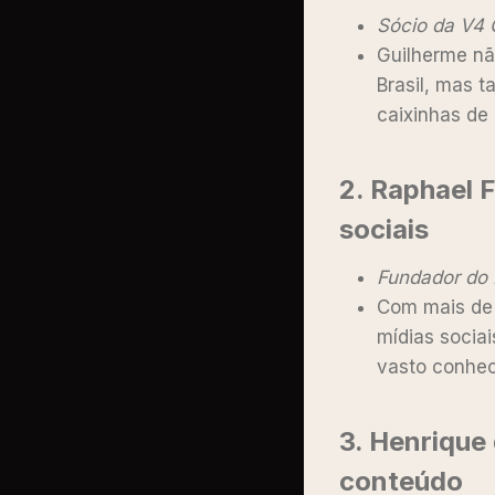
Sócio da V4 
Guilherme nã
Brasil, mas 
caixinhas de
2.
Raphael 
sociais
Fundador do D
Com mais de 
mídias sociai
vasto conhec
3.
Henrique 
conteúdo