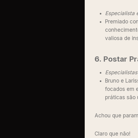
Especialista
Premiado com
conhecimento
valiosa de in
6.
Postar P
Especialistas
Bruno e Lari
focados em es
práticas são 
Achou que param
Claro que não!