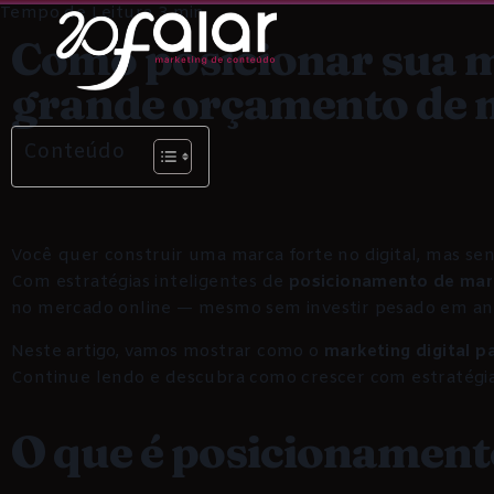
Como posicionar sua 
grande orçamento de 
Conteúdo
Você quer construir uma marca forte no digital, mas sen
Com estratégias inteligentes de
posicionamento de mar
no mercado online — mesmo sem investir pesado em an
Neste artigo, vamos mostrar como o
marketing digital 
Continue lendo e descubra como crescer com estratégia,
O que é posicionamento