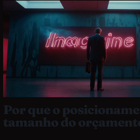
Por que o posicioname
tamanho do orçament