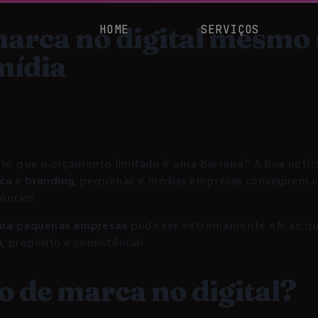
marca no digital mesm
HOME
SERVIÇOS
mídia
te que o orçamento limitado é uma barreira? A boa notíci
ca
e
branding
, pequenas e médias empresas conseguem c
úncios.
para pequenas empresas
pode ser extremamente eficaz q
 propósito e consistência!
 de marca no digital?