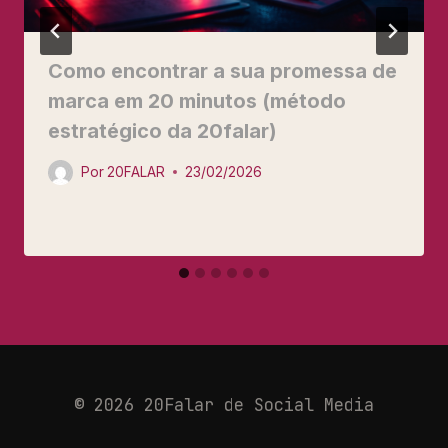
Como encontrar a sua promessa de
marca em 20 minutos (método
estratégico da 20falar)
Por
20FALAR
23/02/2026
© 2026 20Falar de Social Media