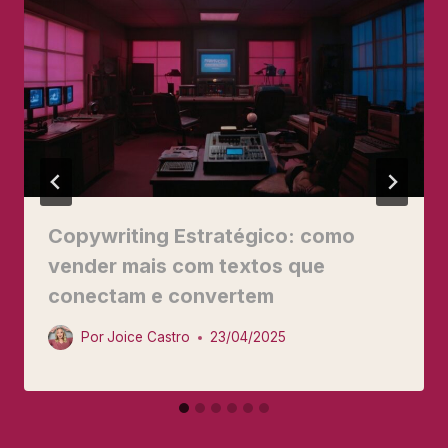
Copywriting Estratégico: como
vender mais com textos que
conectam e convertem
Por
Joice Castro
23/04/2025