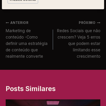
ANTERIOR
PRÓXIMO
Marketing de
Redes Sociais que não
conteúdo -Como
crescem? Veja 5 erros
definir uma estratégia
que podem estar
de conteúdo que
limitando esse
realmente converte
crescimento
Posts Similares