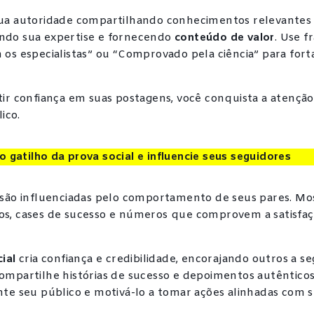
ua autoridade compartilhando conhecimentos relevantes
do sua expertise e fornecendo
conteúdo de valor
. Use f
os especialistas” ou “Comprovado pela ciência” para fort
.
ir confiança em suas postagens, você conquista a atenção 
ico.
o gatilho da prova social e influencie seus seguidores
 são influenciadas pelo comportamento de seus pares. Mo
s, cases de sucesso e números que comprovem a satisfaç
cial
cria confiança e credibilidade, encorajando outros a s
ompartilhe histórias de sucesso e depoimentos autênticos
te seu público e motivá-lo a tomar ações alinhadas com s