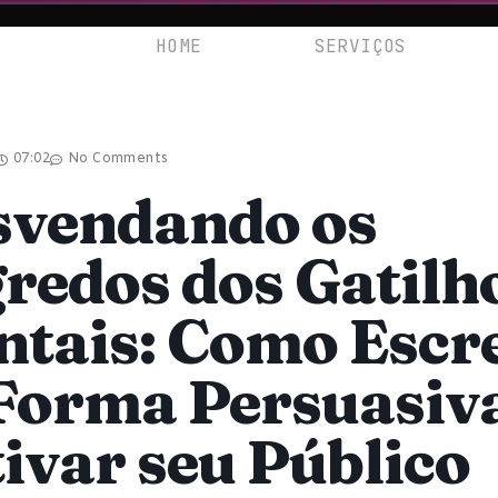
HOME
SERVIÇOS
07:02
No Comments
svendando os
redos dos Gatilh
tais: Como Escr
Forma Persuasiva
ivar seu Público