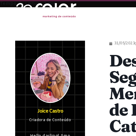
31/05/2023
De
Seg
Men
de 
Joice Castro
Cat
Criadora de Conteúdo