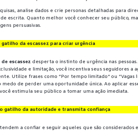
quisas, analise dados e crie personas detalhadas para dire
 de escrita. Quanto melhor você conhecer seu público, mai
gens persuasivas.
o gatilho da escassez para criar urgência
 de escassez
desperta o instinto de urgência nas pessoas.
clusividade e limitação, você incentiva seus seguidores a a
te. Utilize frases como “Por tempo limitado” ou “Vagas l
o medo de perder uma oportunidade única. Ao aplicar ess
 você estimula seu público a tomar uma ação imediata.
o gatilho da autoridade e transmita confiança
tendem a confiar e seguir aqueles que são considerados e