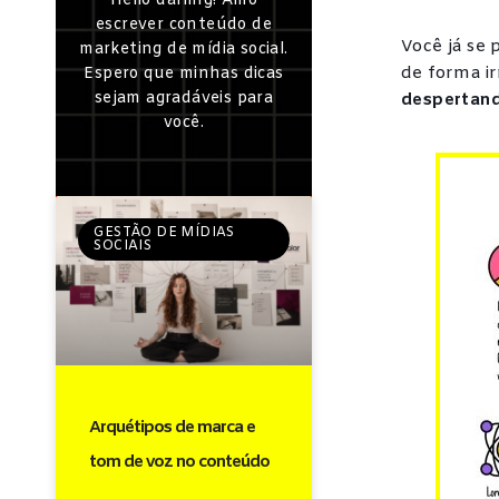
Hello darling! Amo
escrever conteúdo de
Você já se
marketing de mídia social.
de forma i
Espero que minhas dicas
sejam agradáveis para
despertand
você.
GESTÃO DE MÍDIAS
SOCIAIS
Arquétipos de marca e
tom de voz no conteúdo