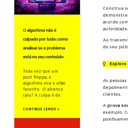
Construa s
demonstran
acordo com 
autoridade
O algoritmo não é
culpado por tudo: como
Ao transmit
do seu públ
analisar se o problema
está no seu conteúdo
Explore 
Toda vez que um
post floppa, o
As pessoas
algoritmo vira o vilão
depoimento
favorito. O alcance
clientes.
caiu? A culpa é do
A
prova so
CONTINUE LENDO »
exemplo. C
positivamen