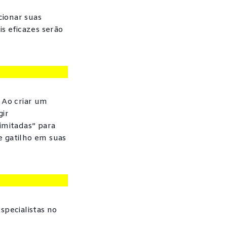
cionar suas
s eficazes serão
 Ao criar um
gir
imitadas” para
e gatilho em suas
specialistas no