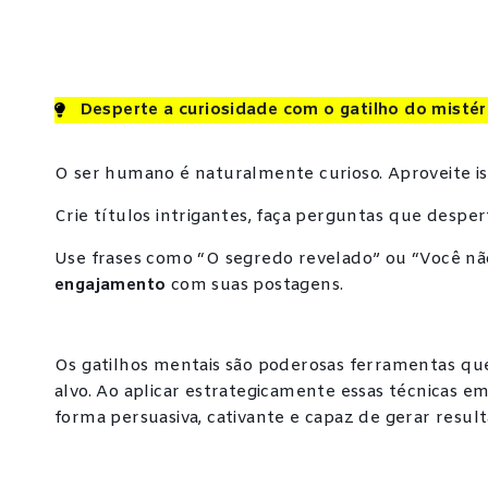
Desperte a curiosidade com o gatilho do mistér
O ser humano é naturalmente curioso. Aproveite iss
Crie títulos intrigantes, faça perguntas que despe
Use frases como “O segredo revelado” ou “Você não
engajamento
com suas postagens.
Os gatilhos mentais são poderosas ferramentas q
alvo. Ao aplicar estrategicamente essas técnicas e
forma persuasiva, cativante e capaz de gerar resulta