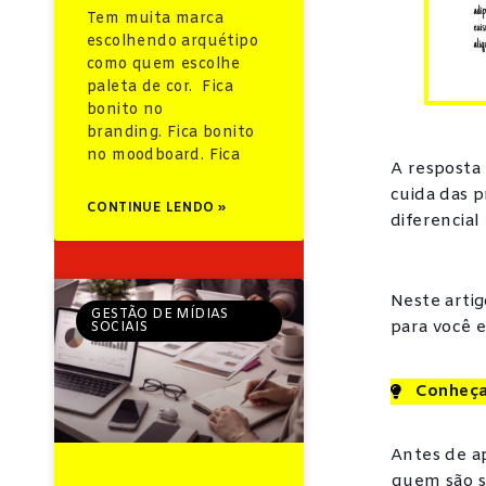
Tem muita marca
escolhendo arquétipo
como quem escolhe
paleta de cor. Fica
bonito no
branding. Fica bonito
no moodboard. Fica
A resposta
cuida das p
CONTINUE LENDO »
diferencial
Neste artig
GESTÃO DE MÍDIAS
para você e
SOCIAIS
Conheça 
Antes de a
quem são se