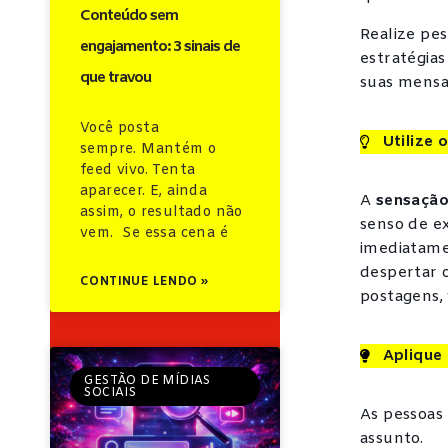
Conteúdo sem
Realize pes
engajamento: 3 sinais de
estratégias
que travou
suas mensa
Você posta
Utilize 
sempre. Mantém o
feed vivo. Tenta
aparecer. E, ainda
A
sensação
assim, o resultado não
senso de ex
vem. Se essa cena é
imediatamen
despertar 
CONTINUE LENDO »
postagens,
Aplique 
GESTÃO DE MÍDIAS
SOCIAIS
As pessoas 
assunto.