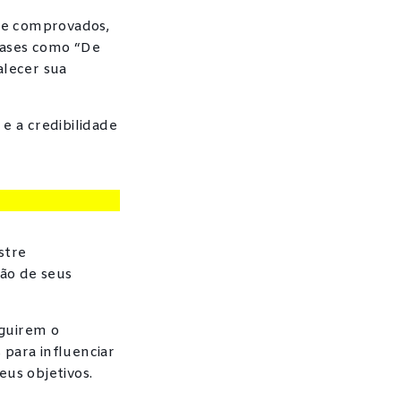
 e comprovados,
rases como “De
alecer sua
e a credibilidade
stre
ão de seus
eguirem o
 para influenciar
eus objetivos.