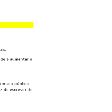
ais.
ade e
aumentar o
om seu público-
az de escrever de