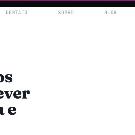
CONTATO
SOBRE
BLOG
os
ever
 e