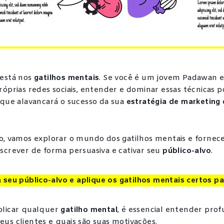
 está nos
gatilhos mentais
. Se você é um jovem Padawan 
róprias redes sociais, entender e dominar essas técnicas p
 que alavancará o sucesso da sua
estratégia de marketing
o, vamos explorar o mundo dos gatilhos mentais e fornecer
screver de forma persuasiva e cativar seu
público-alvo
.
seu público-alvo e aplique os gatilhos mentais certos pa
plicar qualquer
gatilho mental
, é essencial entender pr
us clientes e quais são suas motivações.