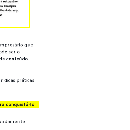
empresário que
ode ser o
 de conteúdo
.
 dicas práticas
ra conquistá-lo
ofundamente