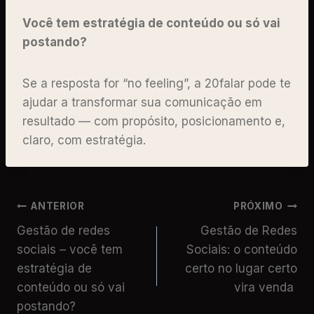
Você tem estratégia de conteúdo ou só vai
postando?
Se a resposta for “no feeling”, a 20falar pode te
ajudar a transformar sua comunicação em
resultado — com propósito, posicionamento e,
claro, com estratégia.
ANTERIOR
PRÓXIMO
Gestão de redes
Gestão de Redes
sociais – você tem
Sociais: o conteúdo
estratégia de
certo no lugar certo
conteúdo ou só vai
vira venda
postando?