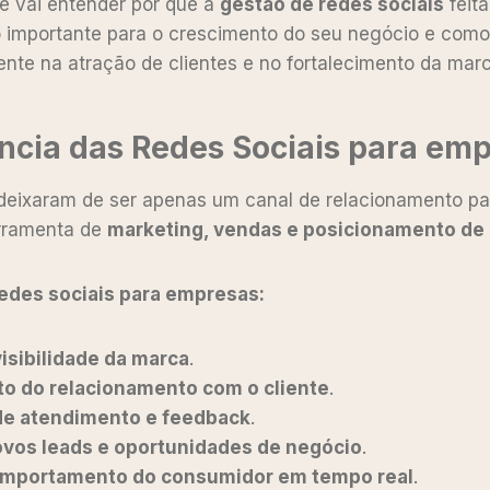
cê vai entender por que a
gestão de redes sociais
feit
ão importante para o crescimento do seu negócio e como
nte na atração de clientes e no fortalecimento da marc
ncia das Redes Sociais para em
 deixaram de ser apenas um canal de relacionamento pa
rramenta de
marketing, vendas e posicionamento de
redes sociais para empresas:
isibilidade da marca
.
to do relacionamento com o cliente
.
 de atendimento e feedback
.
ovos leads e oportunidades de negócio
.
omportamento do consumidor em tempo real
.