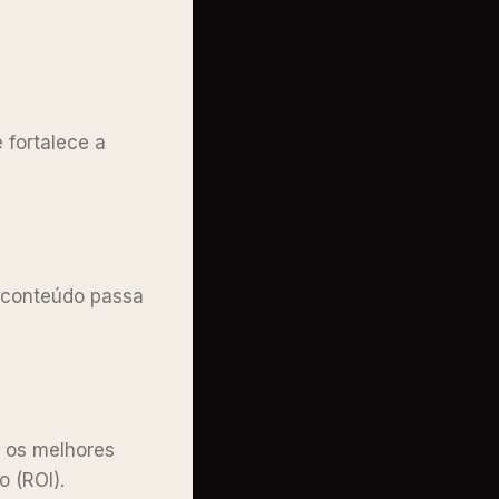
 fortalece a
o conteúdo passa
 os melhores
o (ROI).