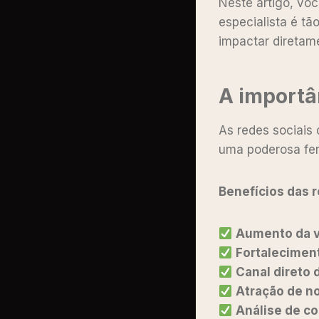
Neste artigo, vo
especialista é t
impactar diretame
A importâ
As redes sociais
uma poderosa fe
Benefícios das 
Aumento da v
Fortalecimen
Canal direto
Atração de n
Análise de c