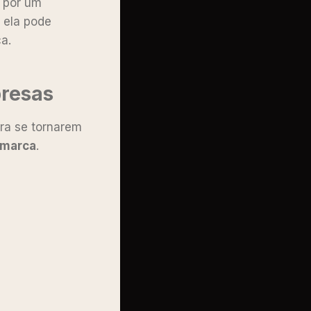
a por um
 ela pode
a.
presas
ra se tornarem
 marca
.