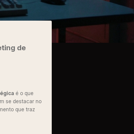
eting de
tégica
é o que
am se destacar no
mento que traz