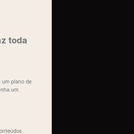
az toda
e um plano de
enha um
conteúdos