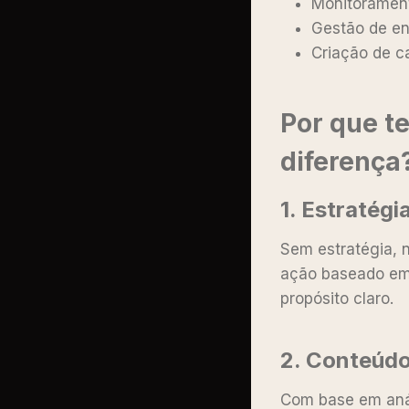
Monitoramen
Gestão de en
Criação de c
Por que te
diferença
1. Estratég
Sem estratégia, n
ação baseado em
propósito claro.
2. Conteúdo
Com base em anál