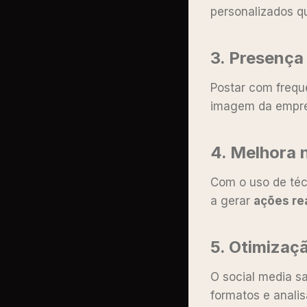
personalizados q
3. Presença
Postar com frequ
imagem da empre
4. Melhora 
Com o uso de té
a gerar
ações re
5. Otimiza
O social media s
formatos e analis