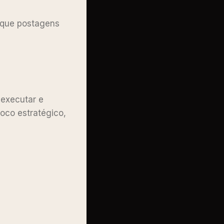
 que postagens
 executar e
oco estratégico,